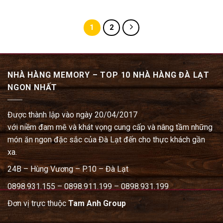
249.000₫.
là:
là:
tại
219.000₫.
7.500.000₫.
là:
5.500.000₫.
1
2
NHÀ HÀNG MEMORY – TOP 10 NHÀ HÀNG ĐÀ LẠT
NGON NHẤT
Được thành lập vào ngày 20/04/2017
với niềm đam mê và khát vọng cung cấp và nâng tầm những
món ăn ngon đặc sắc của Đà Lạt đến cho thực khách gần
xa.
24B – Hùng Vương – P.10 – Đà Lạt
0898.931.155 – 0898.911.199 – 0898.931.199
Đơn vị trực thuộc
Tam Anh Group