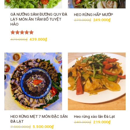
GÀ NƯỚNG SÂM ĐƯƠNG QUY ĐÀ
HEO RỪNG HẤP MƯỚP
LẠT- MÓN ĂN TẨM BỔ TUYỆT
Giá
Giá
279.000
₫
249.000
₫
gốc
hiện
HẢO
là:
tại
279.000₫.
là:
249.000₫.
Giá
Giá
Được xếp
479.000
₫
439.000
₫
gốc
hiện
hạng
5.00
là:
tại
5 sao
479.000₫.
là:
439.000₫.
HEO RỪNG MẸT 7 MÓN ĐẶC SẢN
Heo rừng xào lăn Đà Lạt
ĐÀ LẠT
Giá
Giá
249.000
₫
219.000
₫
gốc
hiện
Giá
Giá
7.500.000
₫
5.500.000
₫
là:
tại
gốc
hiện