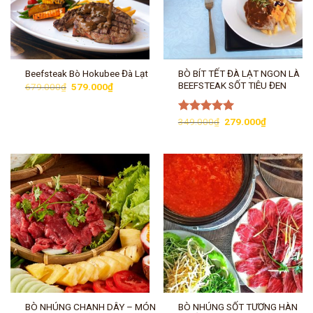
BÒ BÍT TẾT ĐÀ LẠT NGON LÀ
Beefsteak Bò Hokubee Đà Lạt
BEEFSTEAK SỐT TIÊU ĐEN
Giá
Giá
679.000
₫
579.000
₫
gốc
hiện
là:
tại
679.000₫.
là:
Giá
Giá
Được xếp
349.000
₫
279.000
₫
579.000₫.
gốc
hiện
hạng
5.00
là:
tại
5 sao
349.000₫.
là:
279.000₫.
BÒ NHÚNG CHANH DÂY – MÓN
BÒ NHÚNG SỐT TƯƠNG HÀN