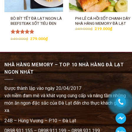
BÒ BÍT TẾT ĐÀ LẠT NGON LÀ
PHI LÊ CÁ HỒI SỐT CHANH DÂY |
BEEFSTEAK SỐT TIÊU ĐEN
NHÀ HÀNG MEMORY ĐÀ LẠT
Giá
Giá
249.000
₫
219.000
₫
gốc
hiện
là:
tại
Giá
Giá
Được xếp
349.000
₫
279.000
₫
249.000₫.
là:
gốc
hiện
hạng
5.00
219.000₫.
là:
tại
5 sao
349.000₫.
là:
279.000₫.
NHÀ HÀNG MEMORY – TOP 10 NHÀ HÀNG ĐÀ LẠT
NGON NHẤT
Được thành lập vào ngày 20/04/2017
với niềm đam mê và khát vọng cung cấp và nâng tầm những
món ăn ngon đặc sắc của Đà Lạt đến cho thực khách gần
xa.
24B – Hùng Vương – P.10 – Đà Lạt
0898.931.155 – 0898.911.199 – 0898.931.199