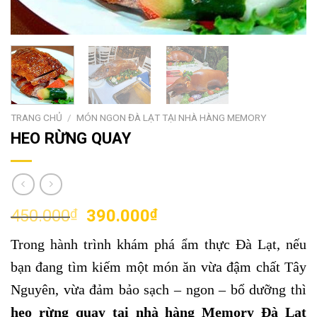
TRANG CHỦ
/
MÓN NGON ĐÀ LẠT TẠI NHÀ HÀNG MEMORY
HEO RỪNG QUAY
Giá
Giá
450.000
₫
390.000
₫
gốc
hiện
Trong hành trình khám phá ẩm thực Đà Lạt, nếu
là:
tại
450.000₫.
là:
bạn đang tìm kiếm một món ăn vừa đậm chất Tây
390.000₫.
Nguyên, vừa đảm bảo sạch – ngon – bổ dưỡng thì
heo rừng quay tại nhà hàng Memory Đà Lạt