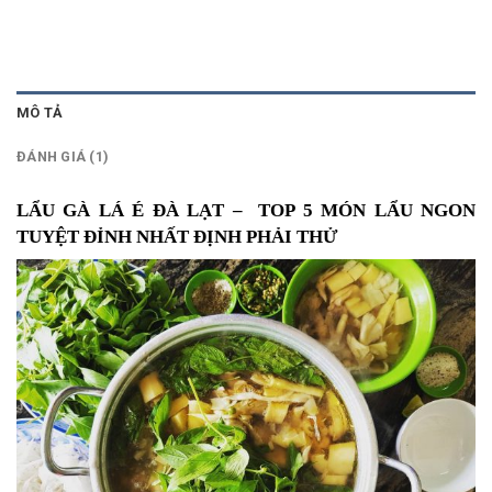
MÔ TẢ
ĐÁNH GIÁ (1)
LẨU GÀ LÁ É ĐÀ LẠT – TOP 5 MÓN LẨU NGON
TUYỆT ĐỈNH NHẤT ĐỊNH PHẢI THỬ