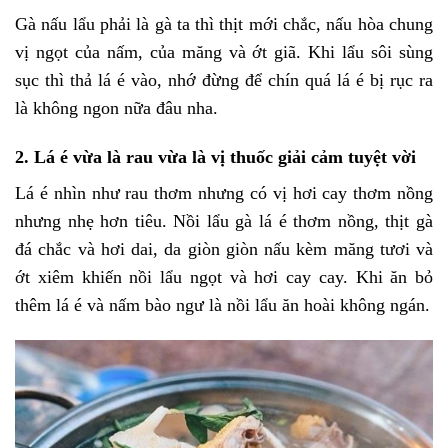
Gà nấu lẩu phải là gà ta thì thịt mới chắc, nấu hòa chung
vị ngọt của nấm, của măng và ớt giã. Khi lẩu sôi sùng
sục thì thả lá é vào, nhớ đừng để chín quá lá é bị rục ra
là không ngon nữa đâu nha.
2. Lá é vừa là rau vừa là vị thuốc giải cảm tuyệt vời
Lá é nhìn như rau thơm nhưng có vị hơi cay thơm nồng
nhưng nhẹ hơn tiêu. Nồi lẩu gà lá é thơm nồng, thịt gà
đá chắc và hơi dai, da giòn giòn nấu kèm măng tươi và
ớt xiêm khiến nồi lẩu ngọt và hơi cay cay. Khi ăn bỏ
thêm lá é và nấm bào ngư là nồi lẩu ăn hoài không ngán.