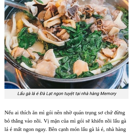
Lẩu gà lá é Đà Lạt ngon tuyệt tại nhà hàng Memory
Nếu ai thích ăn mì gói nên nhờ quán trụng sơ chứ đừng
bỏ thẳng vào nồi. Vị mặn của mì gói sẽ khiến nồi lẩu gà
lá é mất ngon ngay. Bên cạnh món lẩu gà lá é, nhà hàng