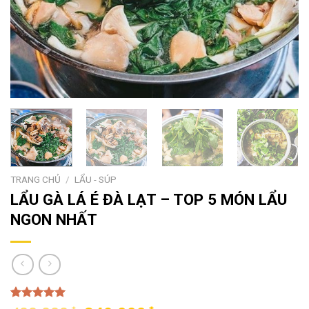
TRANG CHỦ
/
LẨU - SÚP
LẨU GÀ LÁ É ĐÀ LẠT – TOP 5 MÓN LẨU
NGON NHẤT
5.00
1
trên 5