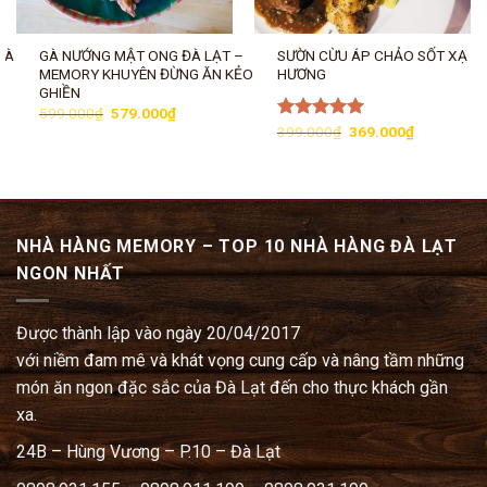
ĐÀ
GÀ NƯỚNG MẬT ONG ĐÀ LẠT –
SƯỜN CỪU ÁP CHẢO SỐT XẠ
MEMORY KHUYÊN ĐỪNG ĂN KẺO
HƯƠNG
GHIỀN
Giá
Giá
599.000
₫
579.000
₫
gốc
hiện
Giá
Giá
Được xếp
399.000
₫
369.000
₫
là:
tại
gốc
hiện
hạng
5.00
599.000₫.
là:
là:
tại
5 sao
579.000₫.
399.000₫.
là:
369.000₫.
.
NHÀ HÀNG MEMORY – TOP 10 NHÀ HÀNG ĐÀ LẠT
NGON NHẤT
Được thành lập vào ngày 20/04/2017
với niềm đam mê và khát vọng cung cấp và nâng tầm những
món ăn ngon đặc sắc của Đà Lạt đến cho thực khách gần
xa.
24B – Hùng Vương – P.10 – Đà Lạt