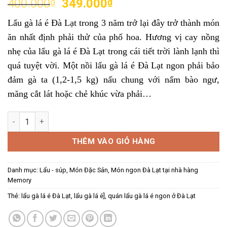
Giá
Giá
400.000
₫
349.000
₫
dựa trên
gốc
hiện
đánh giá
Lẩu gà lá é Đà Lạt trong 3 năm trở lại đây trở thành món
là:
tại
ăn nhất định phải thử của phố hoa. Hương vị cay nồng
400.000₫.
là:
349.000₫.
nhẹ của lẩu gà lá é Đà Lạt trong cái tiết trời lành lạnh thì
quá tuyệt vời. Một nồi lẩu gà lá é Đà Lạt ngon phải bảo
đảm gà ta (1,2-1,5 kg) nấu chung với nấm bào ngư,
măng cắt lát hoặc chẻ khúc vừa phải…
LẨU GÀ LÁ É ĐÀ LẠT - TOP 5 MÓN LẨU NGON NHẤT số lượng
THÊM VÀO GIỎ HÀNG
Danh mục:
Lẩu - súp
,
Món Đặc Sản
,
Món ngon Đà Lạt tại nhà hàng
Memory
Thẻ:
lẩu gà lá é Đà Lạt
,
lẩu gà lá é]
,
quán lẩu gà lá é ngon ở Đà Lạt