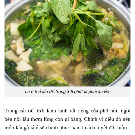
Lá é thả lẩu để trong 3-5 phút là phải ăn liền
Trong cái tiết trời lành lạnh rất riêng của phố núi, ngồi
bên nồi lẩu thơm lừng còn gì bằng. Chính vì điều đó nên
món lẩu gà lá é sẽ chinh phục bạn 1 cách tuyệt đối luôn.