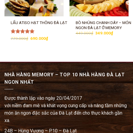
BÒ NHÚNG CHANH DÂY – MÓN
LẨU ATISO HẠT THÔNG ĐÀ LẠT
NGON ĐÀ LẠT Ở MEMORY
Giá
Giá
449.000
₫
349.000
₫
gốc
hiện
Giá
Giá
Được xếp
779.000
₫
690.000
₫
là:
tại
gốc
hiện
hạng
5.00
449.000₫.
là:
là:
tại
5 sao
349.000₫.
779.000₫.
là:
690.000₫.
NHÀ HÀNG MEMORY – TOP 10 NHÀ HÀNG ĐÀ LẠT
NGON NHẤT
Được thành lập vào ngày 20/04/2017
với niềm đam mê và khát vọng cung cấp và nâng tầm những
món ăn ngon đặc sắc của Đà Lạt đến cho thực khách gần
xa.
24B – Hùng Vương – P.10 – Đà Lạt