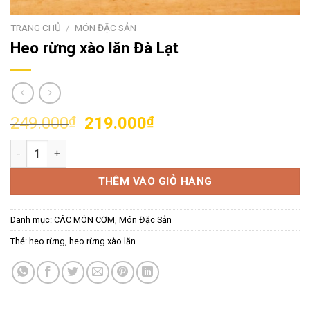
TRANG CHỦ
/
MÓN ĐẶC SẢN
Heo rừng xào lăn Đà Lạt
Giá
Giá
249.000
₫
219.000
₫
gốc
hiện
Heo rừng xào lăn Đà Lạt số lượng
là:
tại
249.000₫.
là:
THÊM VÀO GIỎ HÀNG
219.000₫.
Danh mục:
CÁC MÓN CƠM
,
Món Đặc Sản
Thẻ:
heo rừng
,
heo rừng xào lăn