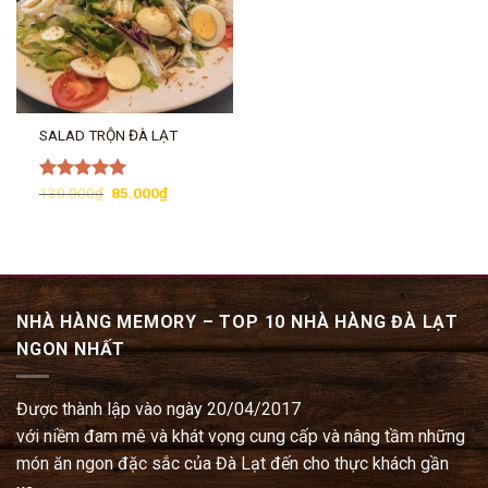
SALAD TRỘN ĐÀ LẠT
Giá
Giá
Được xếp
130.000
₫
85.000
₫
gốc
hiện
hạng
5.00
là:
tại
5 sao
130.000₫.
là:
85.000₫.
NHÀ HÀNG MEMORY – TOP 10 NHÀ HÀNG ĐÀ LẠT
NGON NHẤT
Được thành lập vào ngày 20/04/2017
với niềm đam mê và khát vọng cung cấp và nâng tầm những
món ăn ngon đặc sắc của Đà Lạt đến cho thực khách gần