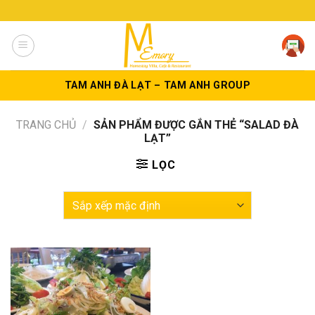
Skip
to
content
TAM ANH ĐÀ LẠT – TAM ANH GROUP
TRANG CHỦ
/
SẢN PHẨM ĐƯỢC GẮN THẺ “SALAD ĐÀ
LẠT”
LỌC