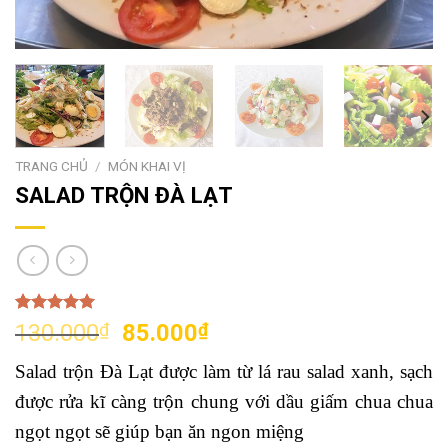
TRANG CHỦ
/
MÓN KHAI VỊ
SALAD TRỘN ĐÀ LẠT
5.00
1
trên 5
Giá
Giá
130.000
₫
85.000
₫
dựa trên
gốc
hiện
đánh giá
Salad trộn Đà Lạt được làm từ lá rau salad xanh, sạch
là:
tại
130.000₫.
là:
được rửa kĩ càng trộn chung với dầu giấm chua chua
85.000₫.
ngọt ngọt sẽ giúp bạn ăn ngon miệng