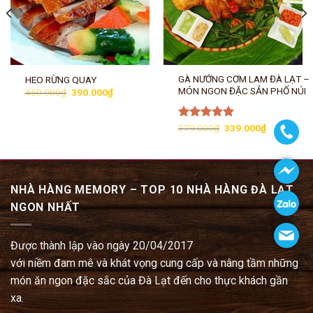
GÀ NƯỚNG CƠM LAM ĐÀ LẠT –
HEO RỪNG QUAY
MÓN NGON ĐẶC SẢN PHỐ NÚI
Giá
Giá
450.000
₫
390.000
₫
gốc
hiện
là:
tại
450.000₫.
là:
Giá
Giá
Được xếp
379.000
₫
339.000
₫
.
390.000₫.
gốc
hiện
hạng
5.00
là:
tại
5 sao
379.000₫.
là:
339.000₫.
NHÀ HÀNG MEMORY – TOP 10 NHÀ HÀNG ĐÀ LẠT
NGON NHẤT
Được thành lập vào ngày 20/04/2017
với niềm đam mê và khát vọng cung cấp và nâng tầm những
món ăn ngon đặc sắc của Đà Lạt đến cho thực khách gần
xa.