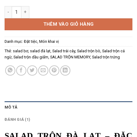
SALAD TRỘN ĐÀ LẠT số lượng
THÊM VÀO GIỎ HÀNG
Danh mục:
Đặt tiệc
,
Món khai vị
Thẻ:
salad bơ
,
salad đà lạt
,
Salad trái cây
,
Salad trộn bò
,
Salad trộn cá
ngừ
,
Salad trộn dầu giấm
,
SALAD TRỘN MEMORY
,
Salad trộn trứng
MÔ TẢ
ĐÁNH GIÁ (1)
SALAD TRỘN ĐÀ LẠT – ĐẶC