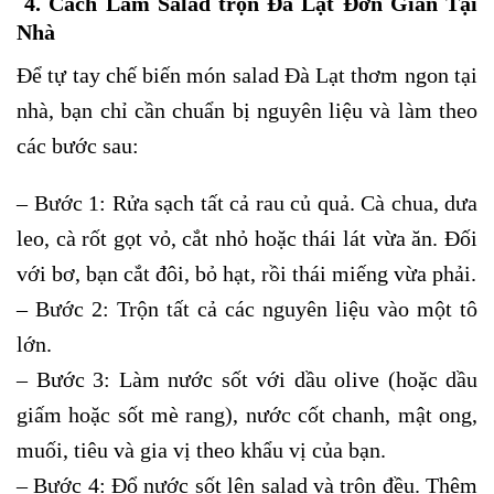
4. Cách Làm Salad trộn Đà Lạt Đơn Giản Tại
Nhà
Để tự tay chế biến món salad Đà Lạt thơm ngon tại
nhà, bạn chỉ cần chuẩn bị nguyên liệu và làm theo
các bước sau:
– Bước 1: Rửa sạch tất cả rau củ quả. Cà chua, dưa
leo, cà rốt gọt vỏ, cắt nhỏ hoặc thái lát vừa ăn. Đối
với bơ, bạn cắt đôi, bỏ hạt, rồi thái miếng vừa phải.
– Bước 2: Trộn tất cả các nguyên liệu vào một tô
lớn.
– Bước 3: Làm nước sốt với dầu olive (hoặc dầu
giấm hoặc sốt mè rang), nước cốt chanh, mật ong,
muối, tiêu và gia vị theo khẩu vị của bạn.
– Bước 4: Đổ nước sốt lên salad và trộn đều. Thêm