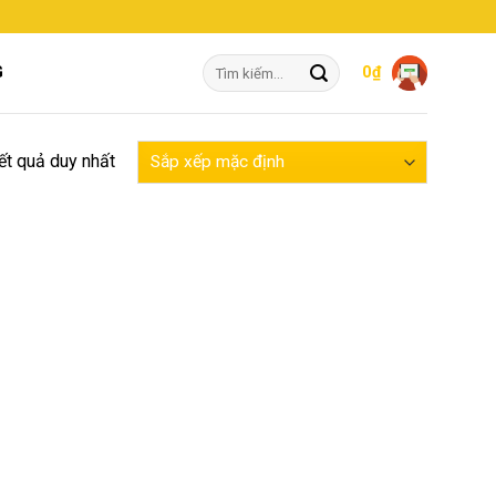
Tìm
G
0
₫
kiếm:
kết quả duy nhất