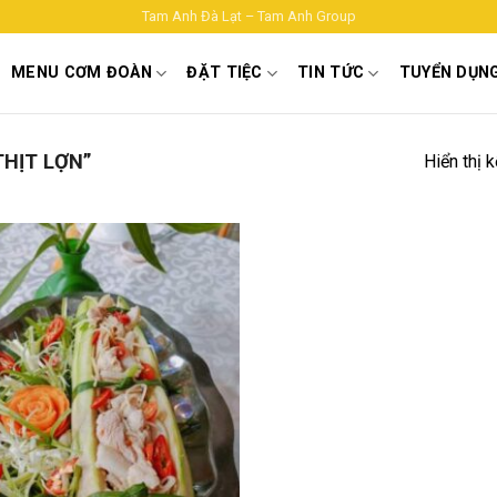
Tam Anh Đà Lạt – Tam Anh Group
MENU CƠM ĐOÀN
ĐẶT TIỆC
TIN TỨC
TUYỂN DỤN
HỊT LỢN”
Hiển thị 