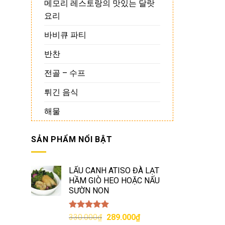
메모리 레스토랑의 맛있는 달랏
요리
바비큐 파티
반찬
전골 – 수프
튀긴 음식
해물
SẢN PHẨM NỔI BẬT
LẨU CANH ATISO ĐÀ LẠT
HẦM GIÒ HEO HOẶC NẤU
SƯỜN NON
Được xếp
Giá
Giá
330.000
₫
289.000
₫
hạng
5.00