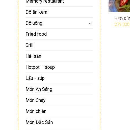
Memory restaurant
Đồ ăn kèm
HEO RỪ
Đồ uống
279.000
Fried food
Grill
Hải sản
Hotpot – soup
Lẩu - súp
Món Ăn Sáng
Món Chay
Món chiên
Món Đặc Sản