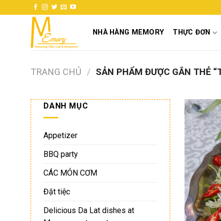
Skip
to
content
NHÀ HÀNG MEMORY
THỰC ĐƠN
TRANG CHỦ
/
SẢN PHẨM ĐƯỢC GẮN THẺ “T
DANH MỤC
Appetizer
BBQ party
CÁC MÓN CƠM
Đặt tiệc
Delicious Da Lat dishes at