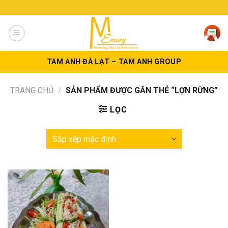
Skip
to
content
TAM ANH ĐÀ LẠT – TAM ANH GROUP
TRANG CHỦ
/
SẢN PHẨM ĐƯỢC GẮN THẺ “LỢN RỪNG”
LỌC