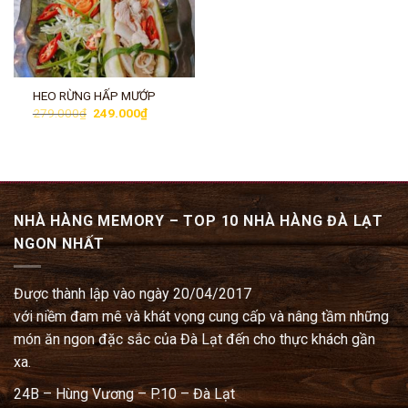
HEO RỪNG HẤP MƯỚP
Giá
Giá
279.000
₫
249.000
₫
gốc
hiện
là:
tại
279.000₫.
là:
249.000₫.
NHÀ HÀNG MEMORY – TOP 10 NHÀ HÀNG ĐÀ LẠT
NGON NHẤT
Được thành lập vào ngày 20/04/2017
với niềm đam mê và khát vọng cung cấp và nâng tầm những
món ăn ngon đặc sắc của Đà Lạt đến cho thực khách gần
xa.
24B – Hùng Vương – P.10 – Đà Lạt