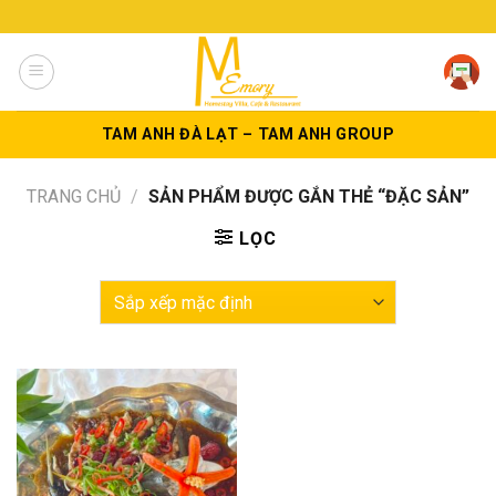
Skip
to
content
TAM ANH ĐÀ LẠT – TAM ANH GROUP
TRANG CHỦ
/
SẢN PHẨM ĐƯỢC GẮN THẺ “ĐẶC SẢN”
LỌC