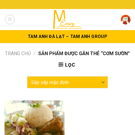
Skip
to
content
TAM ANH ĐÀ LẠT – TAM ANH GROUP
TRANG CHỦ
/
SẢN PHẨM ĐƯỢC GẮN THẺ “CƠM SƯỜN”
LỌC