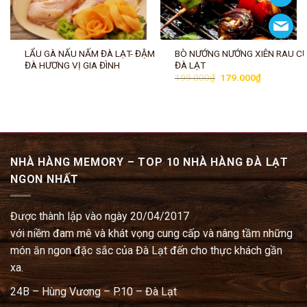
LẨU GÀ NẤU NẤM ĐÀ LẠT- ĐẬM
BÒ NƯỚNG NƯỚNG XIÊN RAU C
ĐÀ HƯƠNG VỊ GIA ĐÌNH
ĐÀ LẠT
Giá
Giá
199.000
₫
179.000
₫
gốc
hiện
là:
tại
.
199.000₫.
là:
179.000₫.
NHÀ HÀNG MEMORY – TOP 10 NHÀ HÀNG ĐÀ LẠT
NGON NHẤT
Được thành lập vào ngày 20/04/2017
với niềm đam mê và khát vọng cung cấp và nâng tầm những
món ăn ngon đặc sắc của Đà Lạt đến cho thực khách gần
xa.
24B – Hùng Vương – P.10 – Đà Lạt