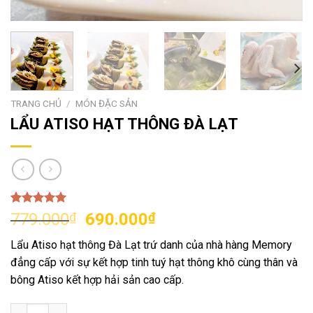
TRANG CHỦ
/
MÓN ĐẶC SẢN
LẨU ATISO HẠT THÔNG ĐÀ LẠT
5.00
1
trên 5
Giá
Giá
779.000
₫
690.000
₫
dựa trên
gốc
hiện
đánh giá
Lẩu Atiso hạt thông Đà Lạt trứ danh của nhà hàng Memory
là:
tại
đẳng cấp với sự kết hợp tinh tuý hạt thông khô cùng thân và
779.000₫.
là:
bông Atiso kết hợp hải sản cao cấp.
690.000₫.
LẨU ATISO HẠT THÔNG ĐÀ LẠT số lượng