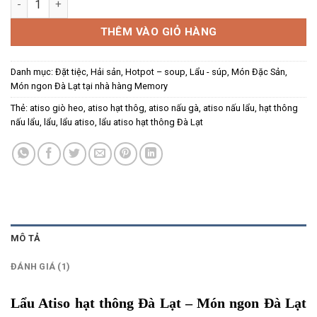
THÊM VÀO GIỎ HÀNG
Danh mục:
Đặt tiệc
,
Hải sản
,
Hotpot – soup
,
Lẩu - súp
,
Món Đặc Sản
,
Món ngon Đà Lạt tại nhà hàng Memory
Thẻ:
atiso giò heo
,
atiso hạt thôg
,
atiso nấu gà
,
atiso nấu lẩu
,
hạt thông
nấu lẩu
,
lẩu
,
lẩu atiso
,
lẩu atiso hạt thông Đà Lạt
MÔ TẢ
ĐÁNH GIÁ (1)
Lẩu Atiso hạt thông Đà Lạt
– Món ngon Đà Lạt