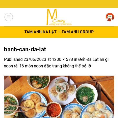
Skip
to
content
TAM ANH ĐÀ LẠT – TAM ANH GROUP
banh-can-da-lat
Published
23/06/2023
at
1200 × 578
in
Đến Đà Lạt ăn gì
ngon rẻ: 16 món ngon đặc trưng không thể bỏ lỡ