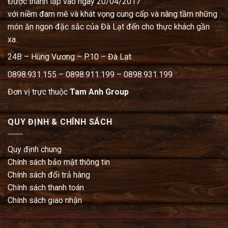
Được thành lập vào ngày 20/04/2017
với niềm đam mê và khát vọng cung cấp và nâng tầm những
món ăn ngon đặc sắc của Đà Lạt đến cho thực khách gần
xa.
24B – Hùng Vương – P.10 – Đà Lạt
0898.931.155 – 0898.911.199 – 0898.931.199
Đơn vị trực thuộc
Tam Anh Group
QUY ĐỊNH & CHÍNH SÁCH
Quy định chung
Chính sách bảo mật thông tin
Chính sách đổi trả hàng
Chính sách thanh toán
Chính sách giao nhận