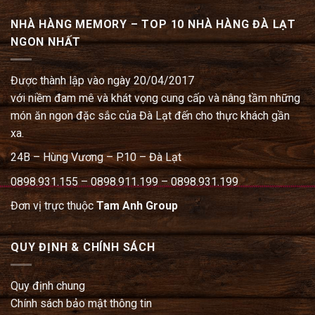
NHÀ HÀNG MEMORY – TOP 10 NHÀ HÀNG ĐÀ LẠT
NGON NHẤT
Được thành lập vào ngày 20/04/2017
với niềm đam mê và khát vọng cung cấp và nâng tầm những
món ăn ngon đặc sắc của Đà Lạt đến cho thực khách gần
xa.
24B – Hùng Vương – P.10 – Đà Lạt
0898.931.155 – 0898.911.199 – 0898.931.199
Đơn vị trực thuộc
Tam Anh Group
QUY ĐỊNH & CHÍNH SÁCH
Quy định chung
Chính sách bảo mật thông tin