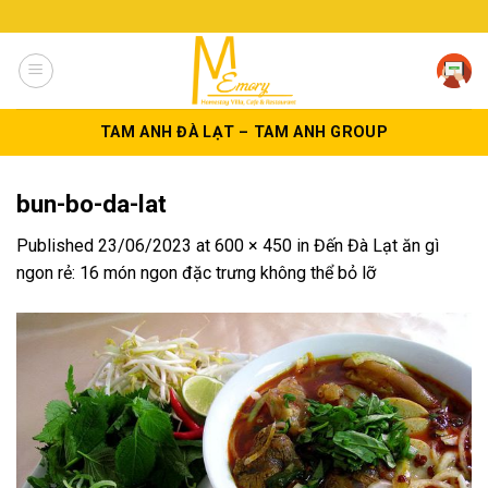
Skip
to
content
TAM ANH ĐÀ LẠT – TAM ANH GROUP
bun-bo-da-lat
Published
23/06/2023
at
600 × 450
in
Đến Đà Lạt ăn gì
ngon rẻ: 16 món ngon đặc trưng không thể bỏ lỡ