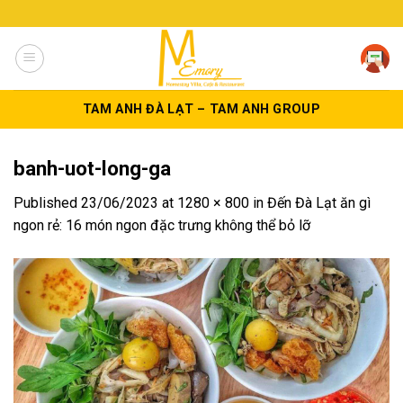
Skip
to
content
TAM ANH ĐÀ LẠT – TAM ANH GROUP
banh-uot-long-ga
Published
23/06/2023
at
1280 × 800
in
Đến Đà Lạt ăn gì
ngon rẻ: 16 món ngon đặc trưng không thể bỏ lỡ