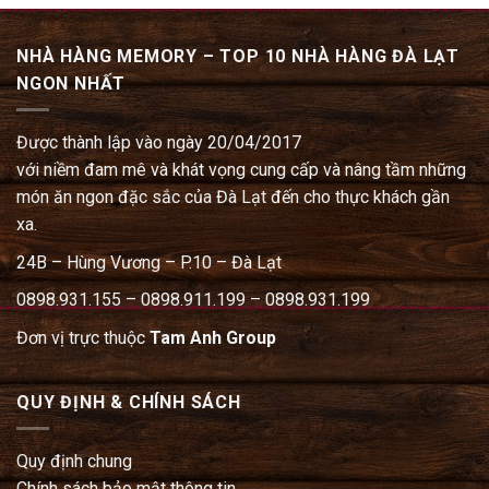
NHÀ HÀNG MEMORY – TOP 10 NHÀ HÀNG ĐÀ LẠT
NGON NHẤT
Được thành lập vào ngày 20/04/2017
với niềm đam mê và khát vọng cung cấp và nâng tầm những
món ăn ngon đặc sắc của Đà Lạt đến cho thực khách gần
xa.
24B – Hùng Vương – P.10 – Đà Lạt
0898.931.155 – 0898.911.199 – 0898.931.199
Đơn vị trực thuộc
Tam Anh Group
QUY ĐỊNH & CHÍNH SÁCH
Quy định chung
Chính sách bảo mật thông tin