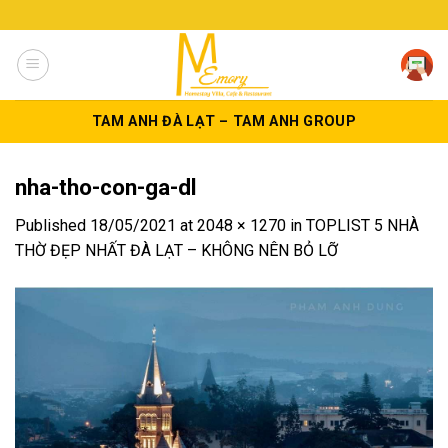
Skip
to
content
TAM ANH ĐÀ LẠT – TAM ANH GROUP
nha-tho-con-ga-dl
Published
18/05/2021
at
2048 × 1270
in
TOPLIST 5 NHÀ
THỜ ĐẸP NHẤT ĐÀ LẠT – KHÔNG NÊN BỎ LỠ