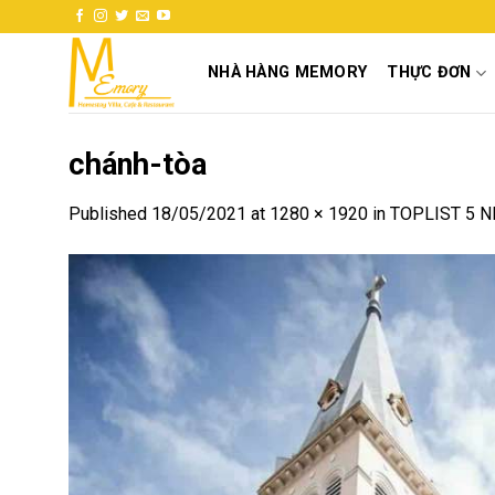
Skip
to
content
NHÀ HÀNG MEMORY
THỰC ĐƠN
chánh-tòa
Published
18/05/2021
at
1280 × 1920
in
TOPLIST 5 N