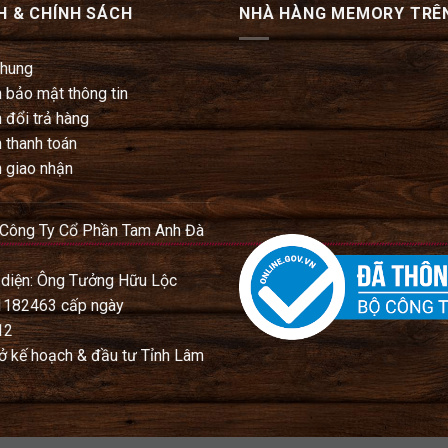
H & CHÍNH SÁCH
NHÀ HÀNG MEMORY TRÊ
chung
 bảo mật thông tin
 đổi trả hàng
 thanh toán
 giao nhận
 Công Ty Cổ Phần Tam Anh Đà
 diện: Ông Tưởng Hữu Lộc
1182463 cấp ngày
12
ở kế hoạch & đầu tư Tỉnh Lâm