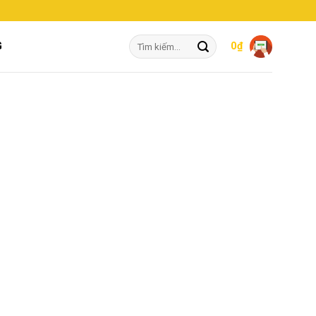
Tìm
G
0
₫
kiếm: