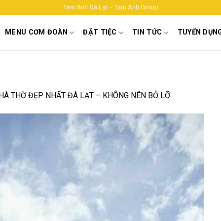
Tam Anh Đà Lạt – Tam Anh Group
MENU CƠM ĐOÀN
ĐẶT TIỆC
TIN TỨC
TUYỂN DỤN
HÀ THỜ ĐẸP NHẤT ĐÀ LẠT – KHÔNG NÊN BỎ LỠ