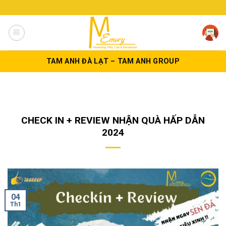
Skip
to
content
TAM ANH ĐÀ LẠT – TAM ANH GROUP
CHECK IN + REVIEW NHẬN QUÀ HẤP DẪN
2024
04
Th1