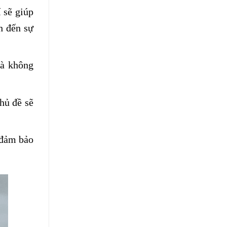
 sẽ giúp
h đến sự
mà không
hủ đề sẽ
 đảm bảo