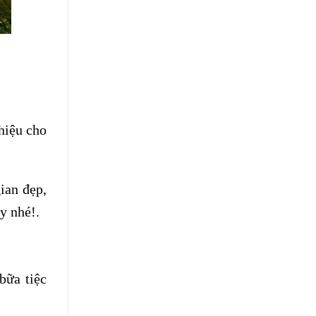
hiệu cho
ian đẹp,
y nhé!.
bữa tiệc