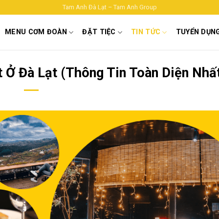
Tam Anh Đà Lạt – Tam Anh Group
MENU CƠM ĐOÀN
ĐẶT TIỆC
TIN TỨC
TUYỂN DỤN
 Ở Đà Lạt (Thông Tin Toàn Diện Nhấ