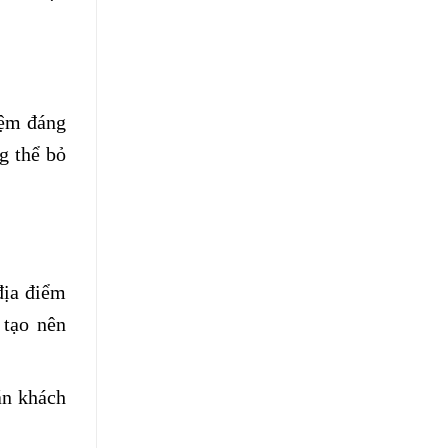
iệm đáng
g thể bỏ
địa điểm
 tạo nên
ắn khách