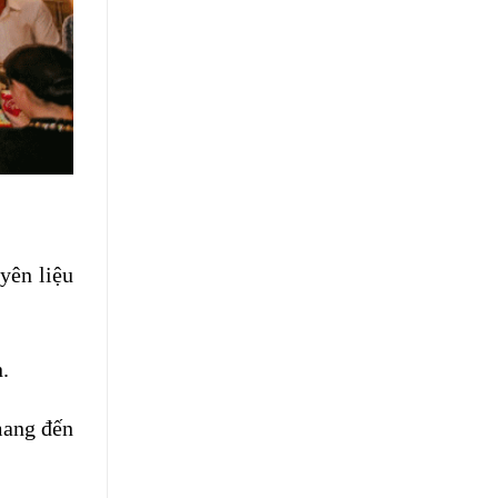
yên liệu
.
mang đến