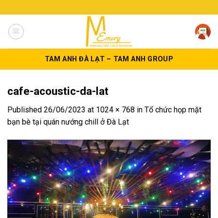
Skip
to
content
TAM ANH ĐÀ LẠT – TAM ANH GROUP
cafe-acoustic-da-lat
Published
26/06/2023
at
1024 × 768
in
Tổ chức họp mặt
bạn bè tại quán nướng chill ở Đà Lạt