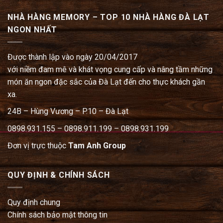
NHÀ HÀNG MEMORY – TOP 10 NHÀ HÀNG ĐÀ LẠT
NGON NHẤT
Được thành lập vào ngày 20/04/2017
với niềm đam mê và khát vọng cung cấp và nâng tầm những
món ăn ngon đặc sắc của Đà Lạt đến cho thực khách gần
xa.
24B – Hùng Vương – P.10 – Đà Lạt
0898.931.155 – 0898.911.199 – 0898.931.199
Đơn vị trực thuộc
Tam Anh Group
QUY ĐỊNH & CHÍNH SÁCH
Quy định chung
Chính sách bảo mật thông tin