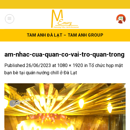
Skip
to
content
TAM ANH ĐÀ LẠT – TAM ANH GROUP
am-nhac-cua-quan-co-vai-tro-quan-trong
Published
26/06/2023
at
1080 × 1920
in
Tổ chức họp mặt
bạn bè tại quán nướng chill ở Đà Lạt