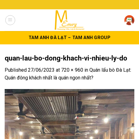
Skip
to
content
TAM ANH ĐÀ LẠT – TAM ANH GROUP
quan-lau-bo-dong-khach-vi-nhieu-ly-do
Published
27/06/2023
at
720 × 960
in
Quán lẩu bò Đà Lạt:
Quán đông khách nhất là quán ngon nhất?