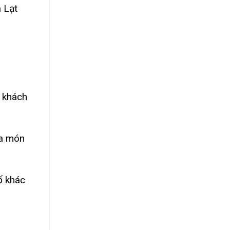
 Lạt
u khách
ủa món
ố khác