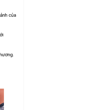
 ảnh của
ới
phương.