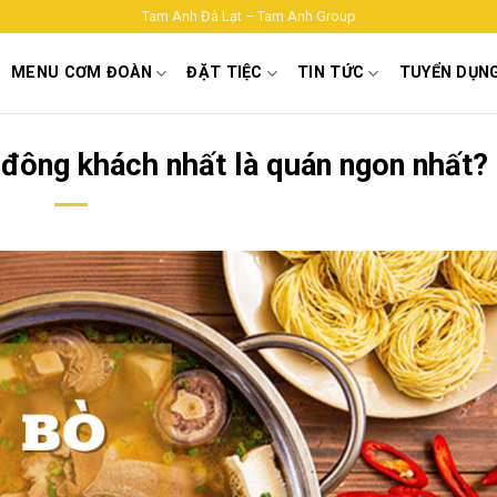
Tam Anh Đà Lạt – Tam Anh Group
MENU CƠM ĐOÀN
ĐẶT TIỆC
TIN TỨC
TUYỂN DỤN
 đông khách nhất là quán ngon nhất?