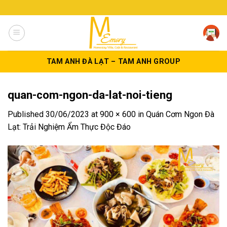
Skip
to
content
TAM ANH ĐÀ LẠT – TAM ANH GROUP
quan-com-ngon-da-lat-noi-tieng
Published
30/06/2023
at
900 × 600
in
Quán Cơm Ngon Đà
Lạt: Trải Nghiệm Ẩm Thực Độc Đáo