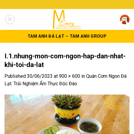
Skip
to
content
TAM ANH ĐÀ LẠT – TAM ANH GROUP
I.1.nhung-mon-com-ngon-hap-dan-nhat-
khi-toi-da-lat
Published
30/06/2023
at
900 × 600
in
Quán Cơm Ngon Đà
Lạt: Trải Nghiệm Ẩm Thực Độc Đáo