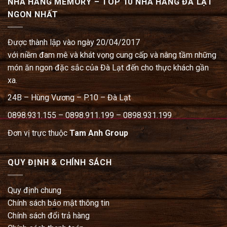
NHÀ HÀNG MEMORY – TOP 10 NHÀ HÀNG ĐÀ LẠT
NGON NHẤT
Được thành lập vào ngày 20/04/2017
với niềm đam mê và khát vọng cung cấp và nâng tầm những
món ăn ngon đặc sắc của Đà Lạt đến cho thực khách gần
xa.
24B – Hùng Vương – P.10 – Đà Lạt
0898.931.155 – 0898.911.199 – 0898.931.199
Đơn vị trực thuộc
Tam Anh Group
QUY ĐỊNH & CHÍNH SÁCH
Quy định chung
Chính sách bảo mật thông tin
Chính sách đổi trả hàng