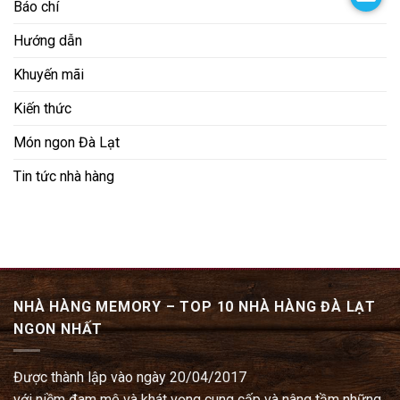
Báo chí
Hướng dẫn
Khuyến mãi
Kiến thức
Món ngon Đà Lạt
Tin tức nhà hàng
NHÀ HÀNG MEMORY – TOP 10 NHÀ HÀNG ĐÀ LẠT
NGON NHẤT
Được thành lập vào ngày 20/04/2017
với niềm đam mê và khát vọng cung cấp và nâng tầm những