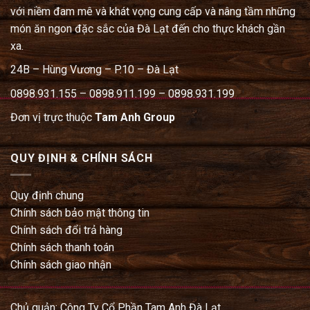
với niềm đam mê và khát vọng cung cấp và nâng tầm những
món ăn ngon đặc sắc của Đà Lạt đến cho thực khách gần
xa.
24B – Hùng Vương – P.10 – Đà Lạt
0898.931.155 – 0898.911.199 – 0898.931.199
Đơn vị trực thuộc
Tam Anh Group
QUY ĐỊNH & CHÍNH SÁCH
Quy định chung
Chính sách bảo mật thông tin
Chính sách đổi trả hàng
Chính sách thanh toán
Chính sách giao nhận
Chủ quản: Công Ty Cổ Phần Tam Anh Đà Lạt