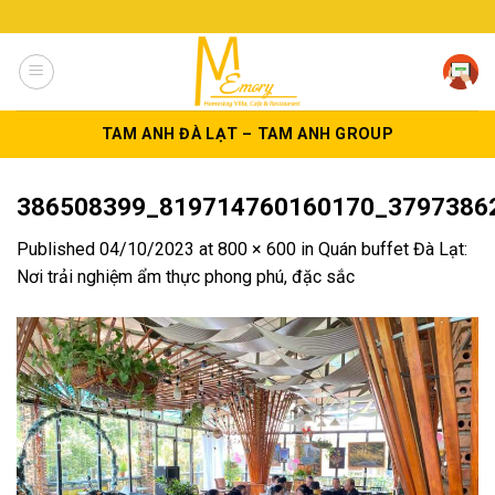
Skip
to
content
TAM ANH ĐÀ LẠT – TAM ANH GROUP
386508399_819714760160170_3797386
Published
04/10/2023
at
800 × 600
in
Quán buffet Đà Lạt:
Nơi trải nghiệm ẩm thực phong phú, đặc sắc