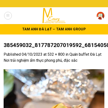
Skip
to
content
TAM ANH ĐÀ LẠT – TAM ANH GROUP
385459032_817787207019592_6815405
Published
04/10/2023
at
532 × 800
in
Quán buffet Đà Lạt:
Nơi trải nghiệm ẩm thực phong phú, đặc sắc