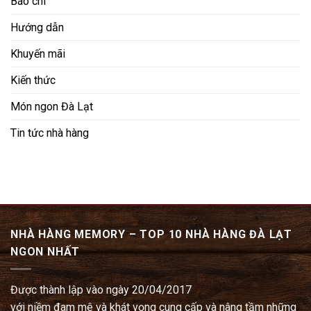
Báo chí
Hướng dẫn
Khuyến mãi
Kiến thức
Món ngon Đà Lạt
Tin tức nhà hàng
NHÀ HÀNG MEMORY – TOP 10 NHÀ HÀNG ĐÀ LẠT
NGON NHẤT
Được thành lập vào ngày 20/04/2017
với niềm đam mê và khát vọng cung cấp và nâng tầm những