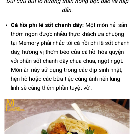
Đùi cừu đút lò nướng than hồng độc đáo và hấp
dẫn.
Cá hồi phi lê sốt chanh dây:
Một món hải sản
thơm ngon được nhiều thực khách ưa chuộng
tại Memory phải nhắc tới cá hồi phi lê sốt chanh
dây, hương vị thơm béo của cá hồi hòa quyện
với phần sốt chanh dây chua chua, ngọt ngọt.
Món ăn này sử dụng trong các dịp sinh nhật,
hẹn hò hoặc các bữa tiệc cùng ánh nến lung
linh sẽ càng thêm phần tuyệt vời.