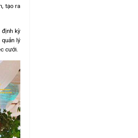
, tạo ra
 định kỳ
 quản lý
ệc cưới.