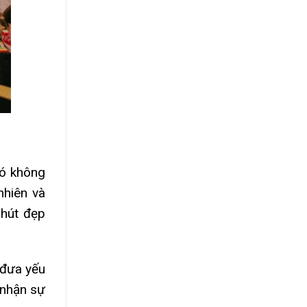
có không
nhiên và
phút đẹp
 đưa yếu
 nhận sự