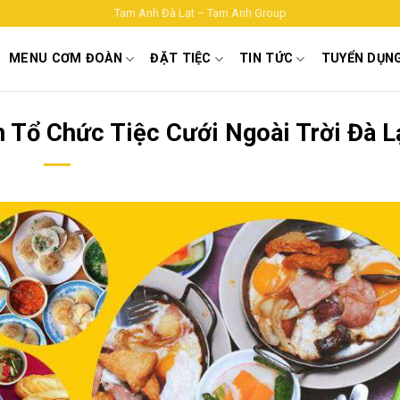
Tam Anh Đà Lạt – Tam Anh Group
MENU CƠM ĐOÀN
ĐẶT TIỆC
TIN TỨC
TUYỂN DỤN
Tổ Chức Tiệc Cưới Ngoài Trời Đà L