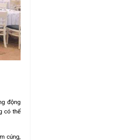
ng động
g có thể
ấm cúng,