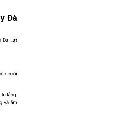
ry Đà
i Đà Lạt
iệc cưới
lo lắng.
ng và ấm