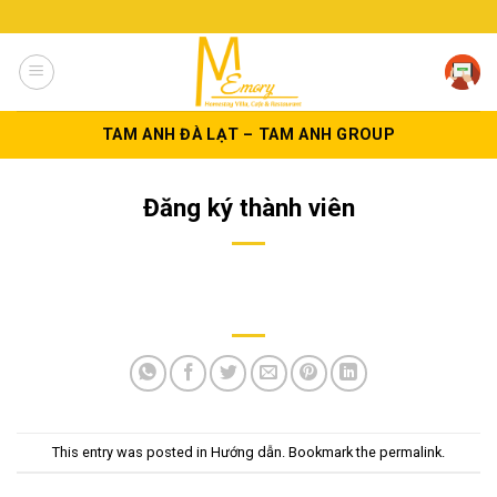
Skip
to
content
TAM ANH ĐÀ LẠT – TAM ANH GROUP
Đăng ký thành viên
This entry was posted in
Hướng dẫn
. Bookmark the
permalink
.