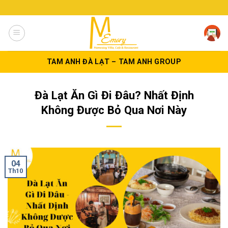
Skip
to
content
TAM ANH ĐÀ LẠT – TAM ANH GROUP
Đà Lạt Ăn Gì Đi Đâu? Nhất Định
Không Được Bỏ Qua Nơi Này
04
Th10