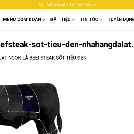
Tam Anh Đà Lạt – Tam Anh Group
MENU CƠM ĐOÀN
ĐẶT TIỆC
TIN TỨC
TUYỂN DỤN
efsteak-sot-tieu-den-nhahangdalat.
 LẠT NGON LÀ BEEFSTEAK SỐT TIÊU ĐEN