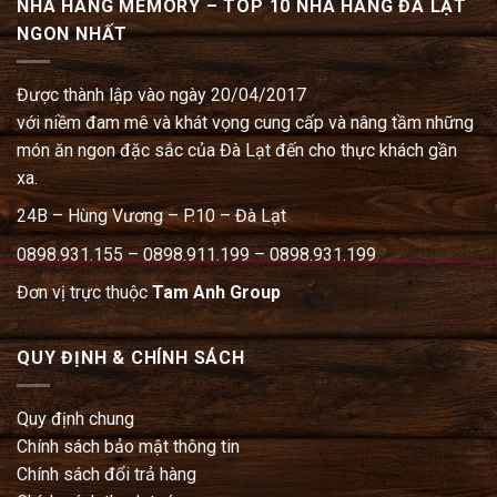
NHÀ HÀNG MEMORY – TOP 10 NHÀ HÀNG ĐÀ LẠT
NGON NHẤT
Được thành lập vào ngày 20/04/2017
với niềm đam mê và khát vọng cung cấp và nâng tầm những
món ăn ngon đặc sắc của Đà Lạt đến cho thực khách gần
xa.
24B – Hùng Vương – P.10 – Đà Lạt
0898.931.155 – 0898.911.199 – 0898.931.199
Đơn vị trực thuộc
Tam Anh Group
QUY ĐỊNH & CHÍNH SÁCH
Quy định chung
Chính sách bảo mật thông tin
Chính sách đổi trả hàng