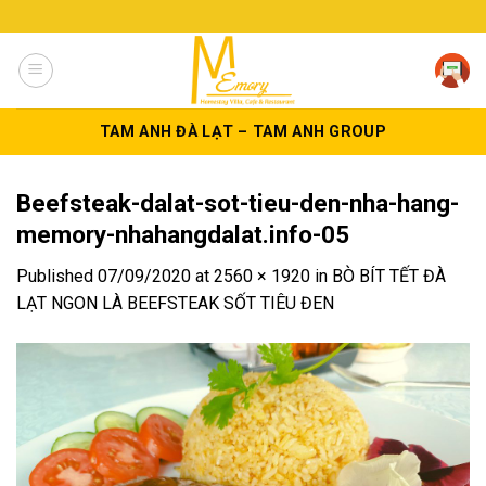
Skip
to
content
TAM ANH ĐÀ LẠT – TAM ANH GROUP
Beefsteak-dalat-sot-tieu-den-nha-hang-
memory-nhahangdalat.info-05
Published
07/09/2020
at
2560 × 1920
in
BÒ BÍT TẾT ĐÀ
LẠT NGON LÀ BEEFSTEAK SỐT TIÊU ĐEN