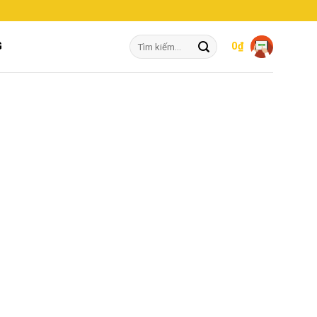
Tìm
G
0
₫
kiếm: