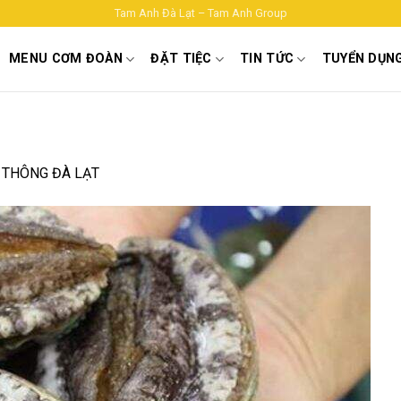
Tam Anh Đà Lạt – Tam Anh Group
MENU CƠM ĐOÀN
ĐẶT TIỆC
TIN TỨC
TUYỂN DỤN
 THÔNG ĐÀ LẠT