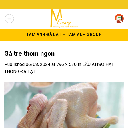
Skip
to
content
TAM ANH ĐÀ LẠT – TAM ANH GROUP
Gà tre thơm ngon
Published
06/08/2024
at
796 × 530
in
LẨU ATISO HẠT
THÔNG ĐÀ LẠT