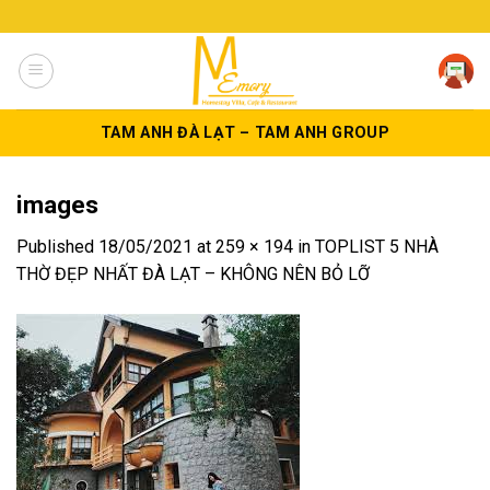
Skip
to
content
TAM ANH ĐÀ LẠT – TAM ANH GROUP
images
Published
18/05/2021
at
259 × 194
in
TOPLIST 5 NHÀ
THỜ ĐẸP NHẤT ĐÀ LẠT – KHÔNG NÊN BỎ LỠ