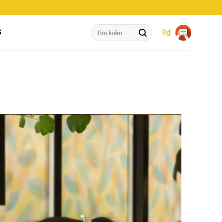
Tìm
G
0
₫
kiếm: