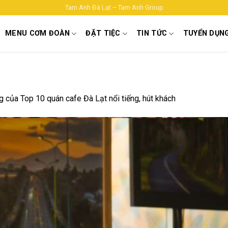
Tam Anh Đà Lạt – Tam Anh Group
MENU CƠM ĐOÀN
ĐẶT TIỆC
TIN TỨC
TUYỂN DỤN
 của Top 10 quán cafe Đà Lạt nổi tiếng, hút khách