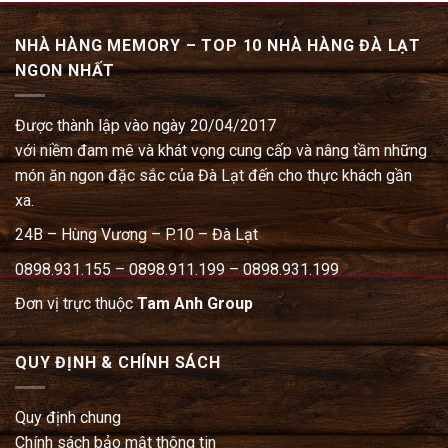
NHÀ HÀNG MEMORY – TOP 10 NHÀ HÀNG ĐÀ LẠT
NGON NHẤT
Được thành lập vào ngày 20/04/2017
với niềm đam mê và khát vọng cung cấp và nâng tầm những
món ăn ngon đặc sắc của Đà Lạt đến cho thực khách gần
xa.
24B – Hùng Vương – P.10 – Đà Lạt
0898.931.155 – 0898.911.199 – 0898.931.199
Đơn vị trực thuộc
Tam Anh Group
QUY ĐỊNH & CHÍNH SÁCH
Quy định chung
Chính sách bảo mật thông tin