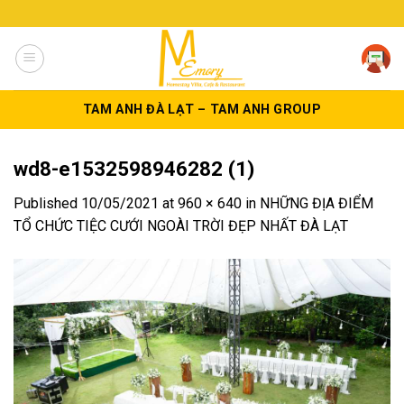
Skip
to
content
TAM ANH ĐÀ LẠT – TAM ANH GROUP
wd8-e1532598946282 (1)
Published
10/05/2021
at
960 × 640
in
NHỮNG ĐỊA ĐIỂM
TỔ CHỨC TIỆC CƯỚI NGOÀI TRỜI ĐẸP NHẤT ĐÀ LẠT