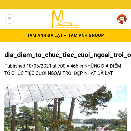
Skip
to
content
TAM ANH ĐÀ LẠT – TAM ANH GROUP
dia_diem_to_chuc_tiec_cuoi_ngoai_troi_
Published
10/05/2021
at
700 × 466
in
NHỮNG ĐỊA ĐIỂM
TỔ CHỨC TIỆC CƯỚI NGOÀI TRỜI ĐẸP NHẤT ĐÀ LẠT