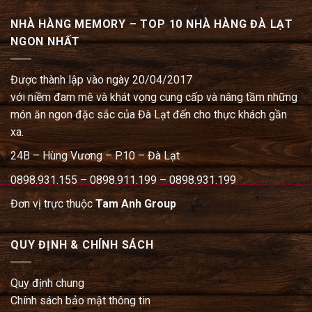
NHÀ HÀNG MEMORY – TOP 10 NHÀ HÀNG ĐÀ LẠT
NGON NHẤT
Được thành lập vào ngày 20/04/2017
với niềm đam mê và khát vọng cung cấp và nâng tầm những
món ăn ngon đặc sắc của Đà Lạt đến cho thực khách gần
xa.
24B – Hùng Vương – P.10 – Đà Lạt
0898.931.155 – 0898.911.199 – 0898.931.199
Đơn vị trực thuộc
Tam Anh Group
QUY ĐỊNH & CHÍNH SÁCH
Quy định chung
Chính sách bảo mật thông tin