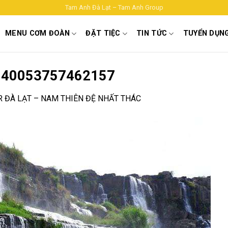
Tam Anh Đà Lạt – Tam Anh Group
MENU CƠM ĐOÀN
ĐẶT TIỆC
TIN TỨC
TUYỂN DỤN
6840053757462157
 ĐÀ LẠT – NAM THIÊN ĐỆ NHẤT THÁC