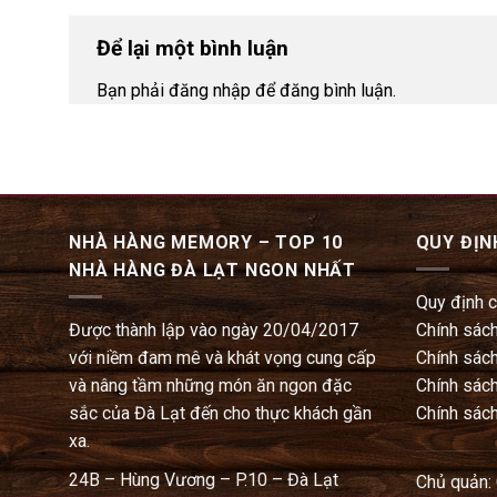
Để lại một bình luận
Bạn phải đăng nhập để đăng bình luận.
NHÀ HÀNG MEMORY – TOP 10
QUY ĐỊN
NHÀ HÀNG ĐÀ LẠT NGON NHẤT
Quy định 
Được thành lập vào ngày 20/04/2017
Chính sách
với niềm đam mê và khát vọng cung cấp
Chính sách
và nâng tầm những món ăn ngon đặc
Chính sách
sắc của Đà Lạt đến cho thực khách gần
Chính sách
xa.
24B – Hùng Vương – P.10 – Đà Lạt
Chủ quản: