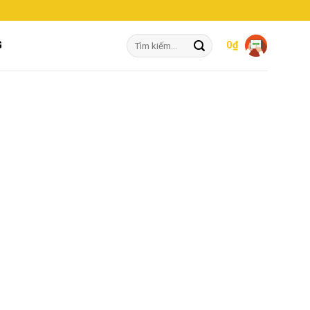
Tìm
G
0
₫
kiếm: