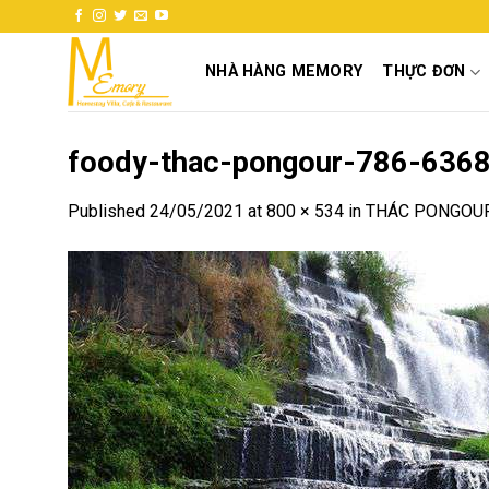
Skip
to
content
NHÀ HÀNG MEMORY
THỰC ĐƠN
foody-thac-pongour-786-63
Published
24/05/2021
at
800 × 534
in
THÁC PONGOUR