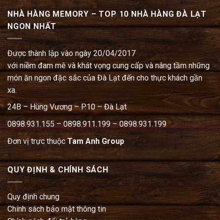
NHÀ HÀNG MEMORY – TOP 10 NHÀ HÀNG ĐÀ LẠT
NGON NHẤT
Được thành lập vào ngày 20/04/2017
với niềm đam mê và khát vọng cung cấp và nâng tầm những
món ăn ngon đặc sắc của Đà Lạt đến cho thực khách gần
xa.
24B – Hùng Vương – P.10 – Đà Lạt
0898.931.155 – 0898.911.199 – 0898.931.199
Đơn vị trực thuộc
Tam Anh Group
QUY ĐỊNH & CHÍNH SÁCH
Quy định chung
Chính sách bảo mật thông tin