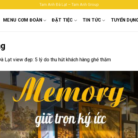
Tam Anh Đà Lạt – Tam Anh Group
MENU CƠM ĐOÀN
ĐẶT TIỆC
TIN TỨC
TUYỂN DỤN
ng
 Lạt view đẹp: 5 lý do thu hút khách hàng ghé thăm