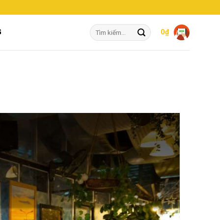
Tìm
G
0
₫
kiếm: