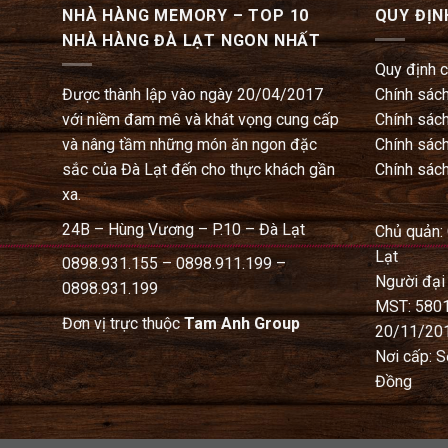
NHÀ HÀNG MEMORY – TOP 10
QUY ĐỊN
NHÀ HÀNG ĐÀ LẠT NGON NHẤT
Quy định 
Được thành lập vào ngày 20/04/2017
Chính sách
với niềm đam mê và khát vọng cung cấp
Chính sách
và nâng tầm những món ăn ngon đặc
Chính sách
sắc của Đà Lạt đến cho thực khách gần
Chính sách
xa.
24B – Hùng Vương – P.10 – Đà Lạt
Chủ quản:
Lạt
0898.931.155 – 0898.911.199 –
Người đại
0898.931.199
MST: 580
Đơn vị trực thuộc
Tam Anh Group
20/11/20
Nơi cấp: S
Đồng