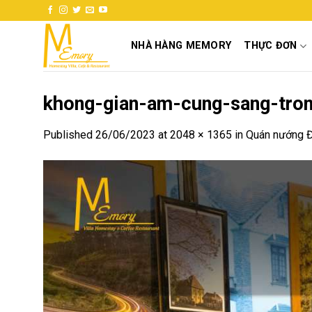
Skip
to
content
NHÀ HÀNG MEMORY
THỰC ĐƠN
khong-gian-am-cung-sang-tro
Published
26/06/2023
at
2048 × 1365
in
Quán nướng Đà