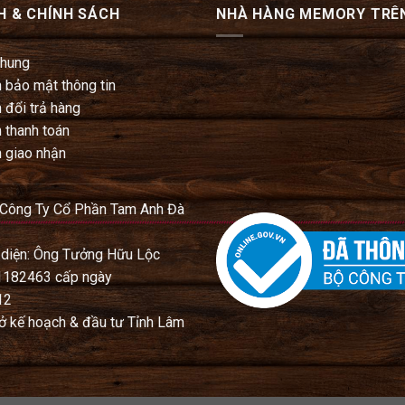
H & CHÍNH SÁCH
NHÀ HÀNG MEMORY TRÊ
chung
 bảo mật thông tin
 đổi trả hàng
 thanh toán
 giao nhận
 Công Ty Cổ Phần Tam Anh Đà
 diện: Ông Tưởng Hữu Lộc
1182463 cấp ngày
12
ở kế hoạch & đầu tư Tỉnh Lâm