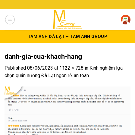
Skip
to
content
TAM ANH ĐÀ LẠT – TAM ANH GROUP
danh-gia-cua-khach-hang
Published
08/06/2023
at
1122 × 728
in
Kinh nghiệm lựa
chọn quán nướng Đà Lạt ngon rẻ, an toàn