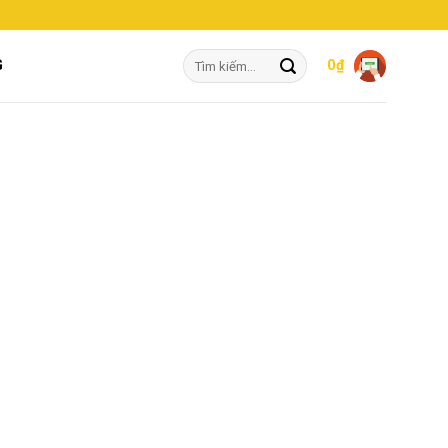
Tìm
G
0
₫
kiếm: