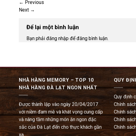
←
Previous
Next
→
Để lại một bình luận
Bạn phải đăng nhập để đăng bình luận.
NHÀ HÀNG MEMORY – TOP 10
QUY ĐỊN
NHÀ HÀNG ĐÀ LẠT NGON NHẤT
Quy định 
Được thành lập vào ngày 20/04/2017
Chính sách
với niềm đam mê và khát vọng cung cấp
Chính sách
và nâng tầm những món ăn ngon đặc
Chính sách
sắc của Đà Lạt đến cho thực khách gần
Chính sách
xa.