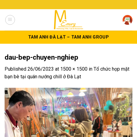
Skip
to
content
TAM ANH ĐÀ LẠT – TAM ANH GROUP
dau-bep-chuyen-nghiep
Published
26/06/2023
at
1500 × 1500
in
Tổ chức họp mặt
bạn bè tại quán nướng chill ở Đà Lạt