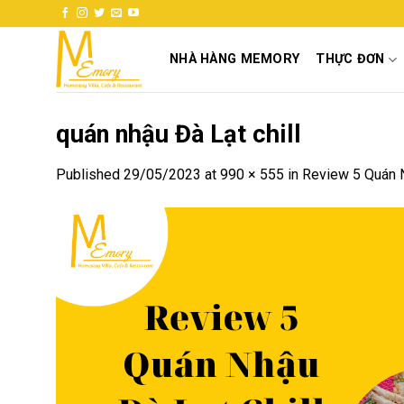
Skip
to
content
NHÀ HÀNG MEMORY
THỰC ĐƠN
quán nhậu Đà Lạt chill
Published
29/05/2023
at
990 × 555
in
Review 5 Quán N