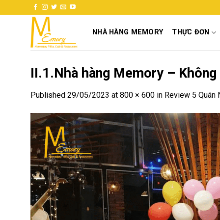
Skip
to
content
NHÀ HÀNG MEMORY
THỰC ĐƠN
II.1.Nhà hàng Memory – Không gi
Published
29/05/2023
at
800 × 600
in
Review 5 Quán N