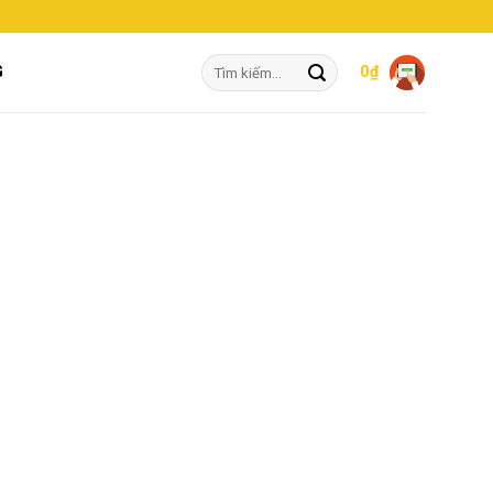
Tìm
G
0
₫
kiếm: