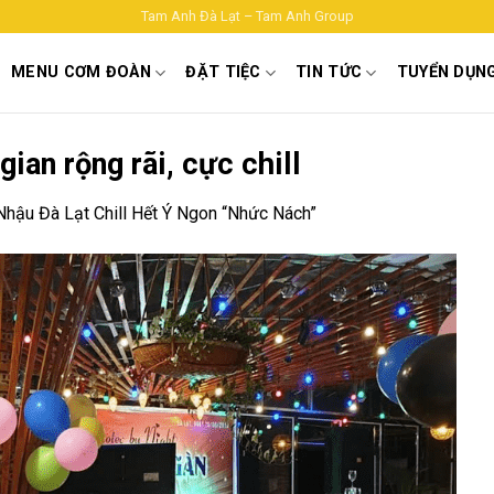
Tam Anh Đà Lạt – Tam Anh Group
MENU CƠM ĐOÀN
ĐẶT TIỆC
TIN TỨC
TUYỂN DỤN
an rộng rãi, cực chill
hậu Đà Lạt Chill Hết Ý Ngon “Nhức Nách”